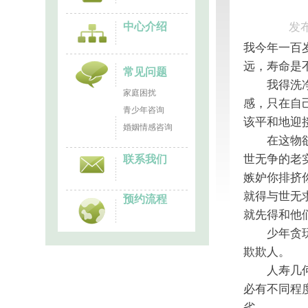
发布
中心介绍
我今年一百
远，寿命是
常见问题
我得洗净这
家庭困扰
感，只在自
青少年咨询
该平和地迎
婚姻情感咨询
在这物欲横
世无争的老
联系我们
嫉妒你排挤
就得与世无
预约流程
就先得和他
少年贪玩，
欺欺人。
人寿几何，
必有不同程
劣。