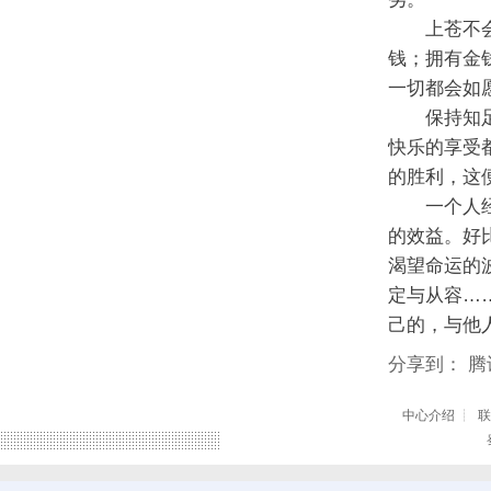
上苍不会让
钱；拥有金
一切都会如
保持知足常
快乐的享受
的胜利，这
一个人经过
的效益。好
渴望命运的
定与从容…
己的，与他
分享到：
腾
中心介绍
┊
联