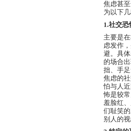
焦虑甚至
为以下几
1.社交
主要是在
虑发作，
避。具体
的场合出
拙、手足
焦虑的社
怕与人近
怖是较常
羞脸红、
们耻笑的
别人的视